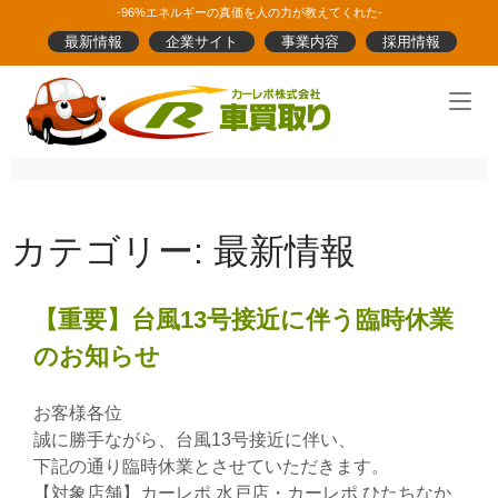
Skip
-96%エネルギーの真価を人の力が教えてくれた-
to
最新情報
企業サイト
事業内容
採用情報
content
Home
カテゴリー:
最新情報
【重要】台風13号接近に伴う臨時休業
のお知らせ
お客様各位
誠に勝手ながら、台風13号接近に伴い、
下記の通り臨時休業とさせていただきます。
【対象店舗】カーレポ 水戸店・カーレポ ひたちなか