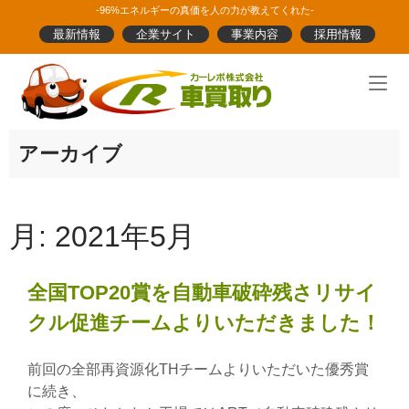
Skip
-96%エネルギーの真価を人の力が教えてくれた-
to
最新情報
企業サイト
事業内容
採用情報
content
Home
アーカイブ
月:
2021年5月
全国TOP20賞を自動車破砕残さリサイ
クル促進チームよりいただきました！
前回の全部再資源化THチームよりいただいた優秀賞
に続き、