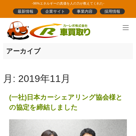
Skip
-96%エネルギーの真価を人の力が教えてくれた-
to
最新情報
企業サイト
事業内容
採用情報
content
Home
アーカイブ
月:
2019年11月
(一社)日本カーシェアリング協会様と
の協定を締結しました