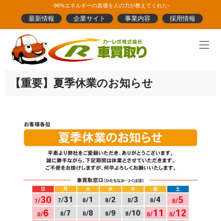
Skip
-96%エネルギーの真価を人の力が教えてくれた-
to
最新情報
企業サイト
事業内容
採用情報
content
Home
【重要】夏季休業のお知らせ