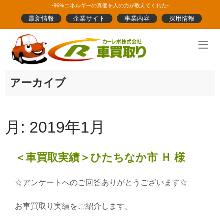
Skip
-96%エネルギーの真価を人の力が教えてくれた-
to
最新情報
企業サイト
事業内容
採用情報
content
Home
アーカイブ
月:
2019年1月
＜車買取実績＞ひたちなか市 Ｈ 様
☆アンケートへのご回答ありがとうございます☆
お車買取り実績をご紹介します。