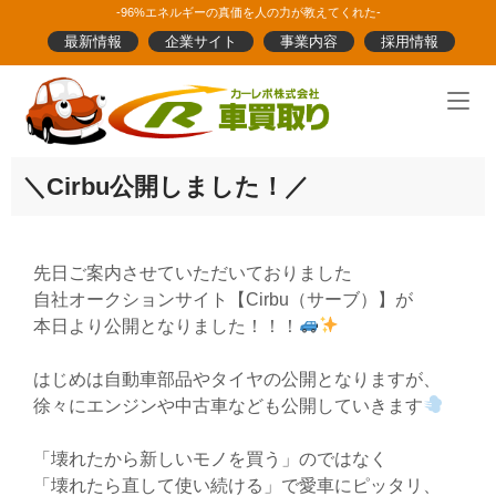
Skip
-96%エネルギーの真価を人の力が教えてくれた-
to
最新情報
企業サイト
事業内容
採用情報
content
Home
＼Cirbu公開しました！／
先日ご案内させていただいておりました
自社オークションサイト【Cirbu（サーブ）】が
本日より公開となりました！！！
はじめは自動車部品やタイヤの公開となりますが、
徐々にエンジンや中古車なども公開していきます
「壊れたから新しいモノを買う」のではなく
「壊れたら直して使い続ける」で愛車にピッタリ、