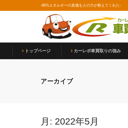
Skip
-96%エネルギーの真価を人の力が教えてくれた-
to
content
Home
トップページ
カーレポ⾞買取りの強み
アーカイブ
月:
2022年5月