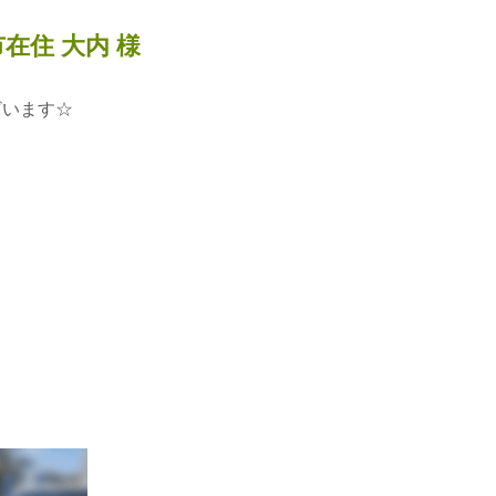
在住 大内 様
ざいます☆