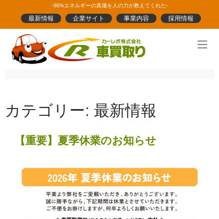
Skip
-96%エネルギーの真価を人の力が教えてくれた-
to
最新情報
企業サイト
事業内容
採用情報
content
Home
カテゴリー:
最新情報
【重要】夏季休業のお知らせ