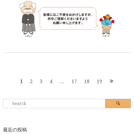
Posts
1
2
3
4
…
17
18
19
navigation
Search
Search
for:
最近の投稿