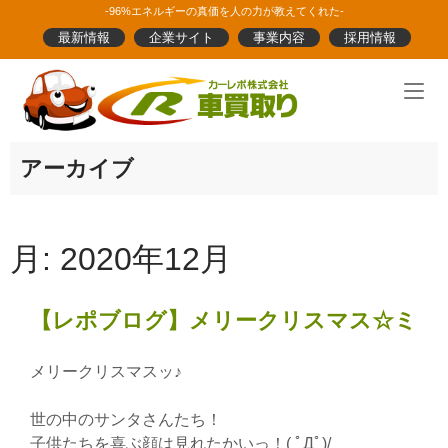
Skip
-96%エネルギーの真価を人の力が教えてくれた-
to
最新情報
企業サイト
事業内容
採用情報
content
Home
アーカイブ
月:
2020年12月
【レポブログ】メリークリスマス☆ミ
メリークリスマスッ♪
世の中のサンタさんたち！
子供たちを喜ぶ顔は見れたかいっ！( ﾟДﾟ)/