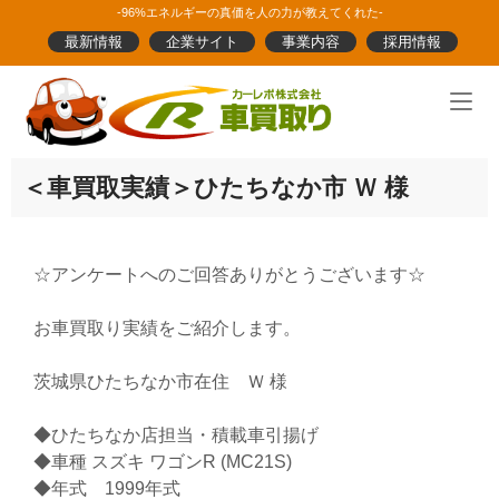
Skip
-96%エネルギーの真価を人の力が教えてくれた-
to
最新情報
企業サイト
事業内容
採用情報
content
Home
＜車買取実績＞ひたちなか市 Ｗ 様
☆アンケートへのご回答ありがとうございます☆
お車買取り実績をご紹介します。
茨城県ひたちなか市在住 Ｗ 様
◆ひたちなか店担当・積載車引揚げ
◆車種 スズキ ワゴンR (MC21S)
◆年式 1999年式