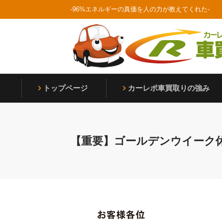
Skip
-96%エネルギーの真価を人の力が教えてくれた-
to
content
Home
トップページ
カーレポ⾞買取りの強み
【重要】ゴールデンウイーク