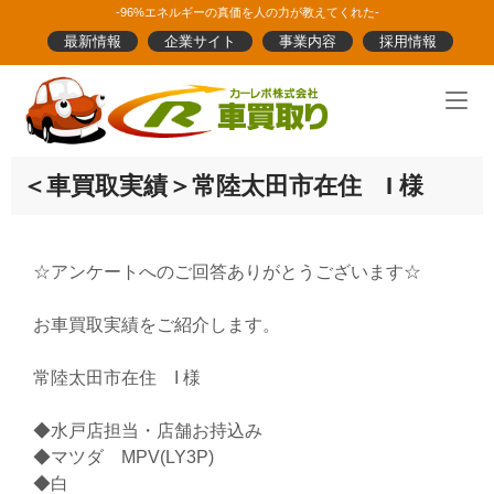
Skip
-96%エネルギーの真価を人の力が教えてくれた-
to
最新情報
企業サイト
事業内容
採用情報
content
Home
＜車買取実績＞常陸太田市在住 I 様
☆アンケートへのご回答ありがとうございます☆
お車買取実績をご紹介します。
常陸太田市在住 I 様
◆水戸店担当・店舗お持込み
◆マツダ MPV(LY3P)
◆白