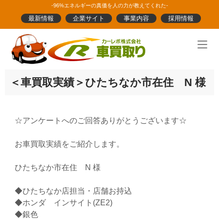
Skip
-96%エネルギーの真価を人の力が教えてくれた-
to
最新情報
企業サイト
事業内容
採用情報
content
Home
＜車買取実績＞ひたちなか市在住 N 様
☆アンケートへのご回答ありがとうございます☆
お車買取実績をご紹介します。
ひたちなか市在住 N 様
◆ひたちなか店担当・店舗お持込
◆ホンダ インサイト(ZE2)
◆銀色